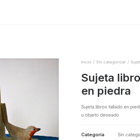
Inicio
Sin categorizar
Suje
Sujeta libr
en piedra
Sujeta libros tallado en pi
u objeto deseado
Categoría
Sin catego