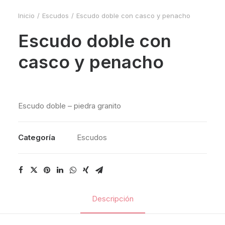
Inicio
Escudos
Escudo doble con casco y penacho
Escudo doble con
casco y penacho
Escudo doble – piedra granito
Categoría
Escudos
Descripción