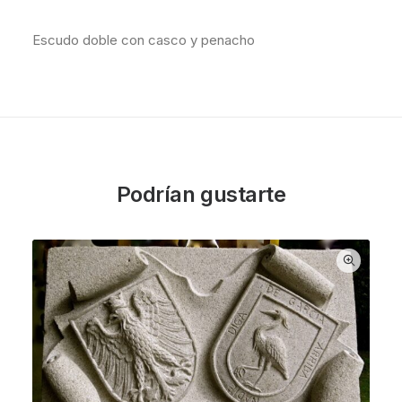
Escudo doble con casco y penacho
Podrían gustarte