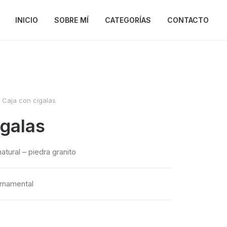
INICIO
SOBRE MÍ
CATEGORÍAS
CONTACTO
Caja con cigalas
igalas
atural – piedra granito
ornamental