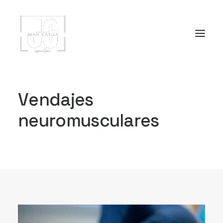
V
e
n
d
a
j
e
s
n
e
u
r
o
m
u
s
c
u
l
a
r
e
s