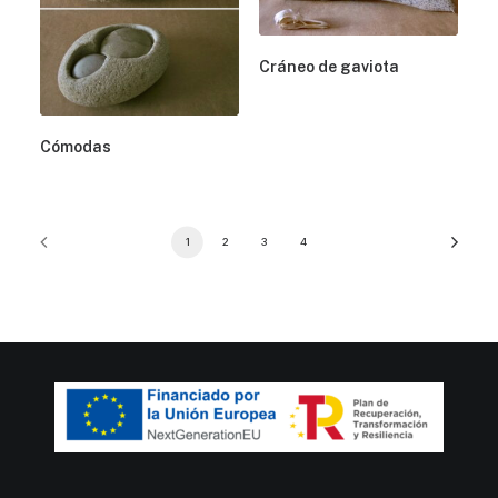
Cráneo de gaviota
Cómodas
1
2
3
4